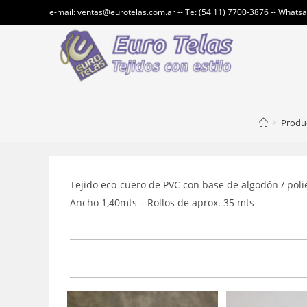
Ir
e-mail: ventas@eurotelas.com.ar -- Te: (54 11) 7700-3876 -- Whats
al
contenido
>
Produ
Tejido eco-cuero de PVC con base de algodón / polié
Ancho 1,40mts – Rollos de aprox. 35 mts