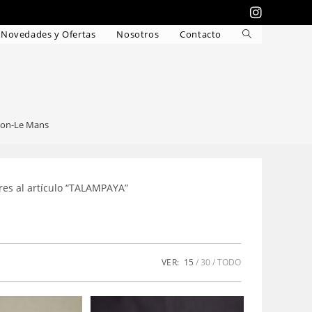
Novedades y Ofertas
Nosotros
Contacto
Alternar
búsqueda
de
la
web
con-Le Mans
ares al artículo “TALAMPAYA”
VER:
15
30
TODO