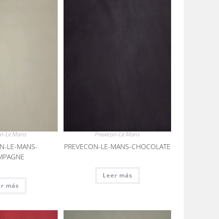
on-Le Mans
Prevecon-Le Mans
N-LE-MANS-
PREVECON-LE-MANS-CHOCOLATE
MPAGNE
Leer más
er más