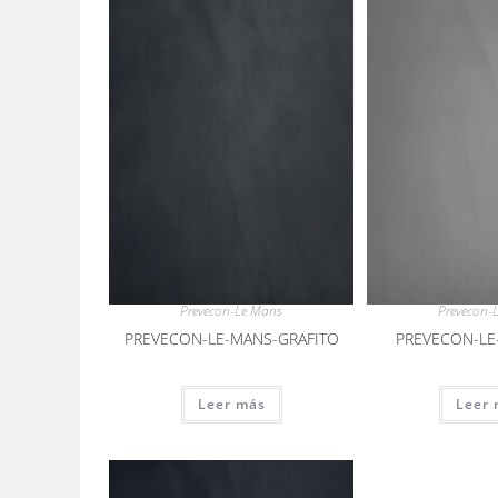
Prevecon-Le Mans
Prevecon-
PREVECON-LE-MANS-GRAFITO
PREVECON-LE
Leer más
Leer 