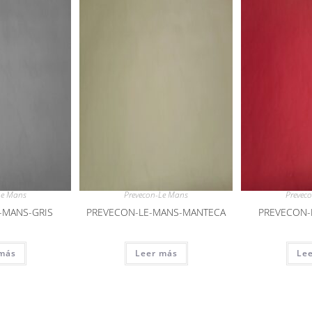
Le Mans
Prevecon-Le Mans
Prevec
-MANS-GRIS
PREVECON-LE-MANS-MANTECA
PREVECON-
más
Leer más
Le