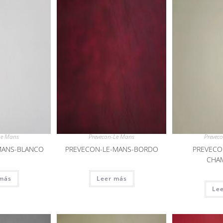
Le Mans
Prevecon-Le Mans
Prevec
MANS-BLANCO
PREVECON-LE-MANS-BORDO
PREVECO
CHA
más
Leer más
Le