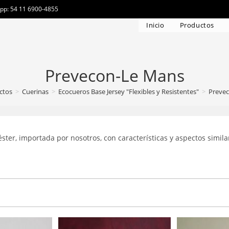
app: 54 11 6900-4855
Inicio
Productos
Prevecon-Le Mans
ctos
>
Cuerinas
>
Ecocueros Base Jersey "Flexibles y Resistentes"
>
Preve
ster, importada por nosotros, con características y aspectos simil