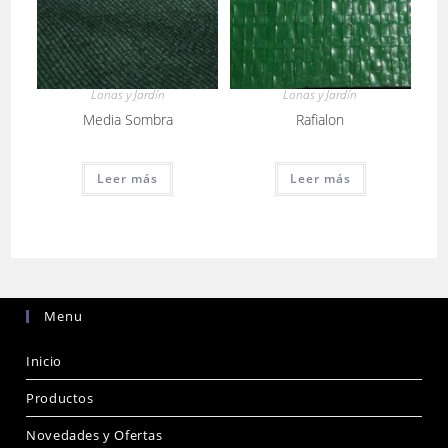
Lonas y Jardín
Lonas y Jardín
Media Sombra
Rafialon
Leer más
Leer más
Menu
Inicio
Productos
Novedades y Ofertas