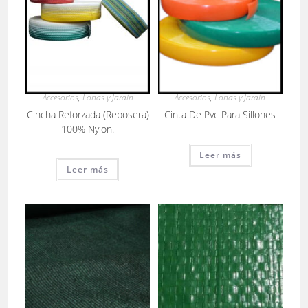
Accesorios
,
Lonas y Jardín
Accesorios
,
Lonas y Jardín
Cincha Reforzada (Reposera)
Cinta De Pvc Para Sillones
100% Nylon.
Leer más
Leer más