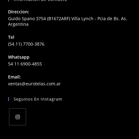
Direccion:
Guido Spano 3754 (B1672ARF) Villa Lynch - Pcia de Bs. As.
Argentina
Tel
(54 11) 7700-3876
Whatsapp
54 11 6900-4855
Email:
Opens
ventas@eurotelas.com.ar
in
your
Seguinos En Instagram
application
Opens
in