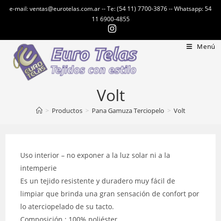
Ir
e-mail: ventas@eurotelas.com.ar -- Te: (54 11) 7700-3876 -- Whatsapp: 54
al
11 6900-4855
contenido
Menú
Volt
>
Productos
>
Pana Gamuza Terciopelo
>
Volt
Uso interior – no exponer a la luz solar ni a la
intemperie
Es un tejido resistente y duradero muy fácil de
limpiar que brinda una gran sensación de confort por
lo aterciopelado de su tacto.
Composición : 100% poliéster