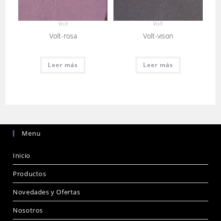
Volt
Volt
Volt-rosa
Volt-vison
Leer más
Leer más
Menu
Inicio
Productos
Novedades y Ofertas
Nosotros