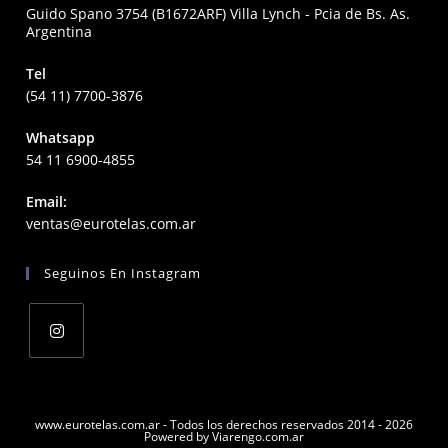
Guido Spano 3754 (B1672ARF) Villa Lynch - Pcia de Bs. As.
Argentina
Tel
(54 11) 7700-3876
Whatsapp
54 11 6900-4855
Email:
Opens
ventas@eurotelas.com.ar
in
your
Seguinos En Instagram
application
Opens
in
a
www.eurotelas.com.ar - Todos los derechos reservados 2014 - 2026
Powered by Viarengo.com.ar
new