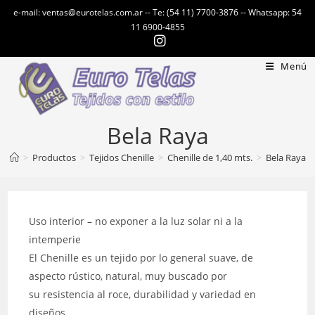
Ir
e-mail: ventas@eurotelas.com.ar -- Te: (54 11) 7700-3876 -- Whatsapp: 54
al
11 6900-4855
contenido
Menú
Bela Raya
>
Productos
>
Tejidos Chenille
>
Chenille de 1,40 mts.
>
Bela Raya
Uso interior – no exponer a la luz solar ni a la
intemperie
El Chenille es un tejido por lo general suave, de
aspecto rústico, natural, muy buscado por
su resistencia al roce, durabilidad y variedad en
diseños.