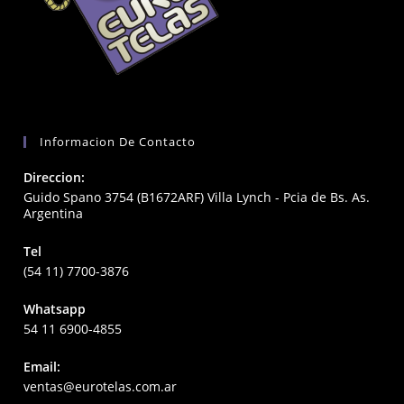
Informacion De Contacto
Direccion:
Guido Spano 3754 (B1672ARF) Villa Lynch - Pcia de Bs. As.
Argentina
Tel
(54 11) 7700-3876
Whatsapp
54 11 6900-4855
Email:
Opens
ventas@eurotelas.com.ar
in