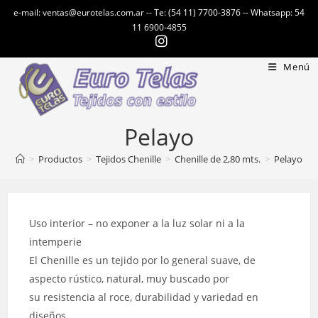
Ir
e-mail: ventas@eurotelas.com.ar -- Te: (54 11) 7700-3876 -- Whatsapp: 54
al
11 6900-4855
contenido
Menú
Pelayo
>
Productos
>
Tejidos Chenille
>
Chenille de 2,80 mts.
>
Pelayo
Uso interior – no exponer a la luz solar ni a la
intemperie
El Chenille es un tejido por lo general suave, de
aspecto rústico, natural, muy buscado por
su resistencia al roce, durabilidad y variedad en
diseños.