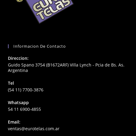
Informacion De Contacto
Direccion:
Guido Spano 3754 (B1672ARF) Villa Lynch - Pcia de Bs. As.
Argentina
Tel
(54 11) 7700-3876
Whatsapp
54 11 6900-4855
Email:
Opens
ventas@eurotelas.com.ar
in