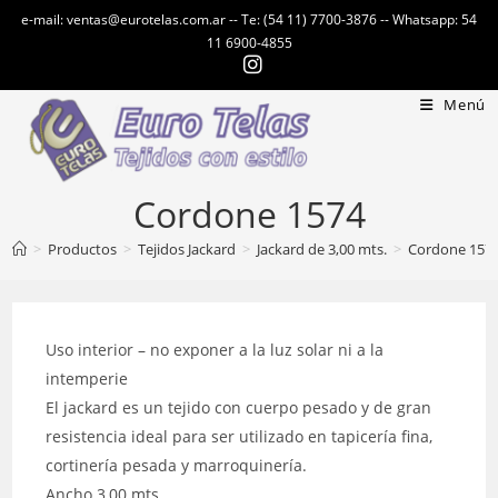
Ir
e-mail: ventas@eurotelas.com.ar -- Te: (54 11) 7700-3876 -- Whatsapp: 54
al
11 6900-4855
contenido
Menú
Cordone 1574
>
Productos
>
Tejidos Jackard
>
Jackard de 3,00 mts.
>
Cordone 157
Uso interior – no exponer a la luz solar ni a la
intemperie
El jackard es un tejido con cuerpo pesado y de gran
resistencia ideal para ser utilizado en tapicería fina,
cortinería pesada y marroquinería.
Ancho 3,00 mts.