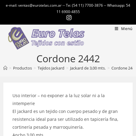
Ir
e-mail: ventas@eurotelas.com.ar -- Te: (54 11) 7700-3876 -- Whatsapp: 54
al
11 6900-4855
contenido
Menú
Cordone 2442
>
Productos
>
Tejidos Jackard
>
Jackard de 3,00 mts.
>
Cordone 244
Uso interior – no exponer a la luz solar ni a la
intemperie
El jackard es un tejido con cuerpo pesado y de gran
resistencia ideal para ser utilizado en tapicería fina,
cortinería pesada y marroquinería.
Ancho 3,00 mts.