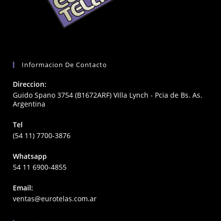
Informacion De Contacto
Direccion:
Guido Spano 3754 (B1672ARF) Villa Lynch - Pcia de Bs. As.
Argentina
Tel
(54 11) 7700-3876
Whatsapp
54 11 6900-4855
Email:
Opens
ventas@eurotelas.com.ar
in
your