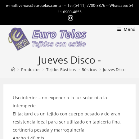
Ir
e-mail: ventas@eurotelas.com.ar -- Te: (54 11) 7700-3876 -- Whatsapp: 54
al
11 6900-4855
contenido
Menú
Jueves Disco -
>
Productos
>
Tejidos Rústicos
>
Rústicos
>
Jueves Disco -
Uso interior – no exponer a la luz solar ni a la
intemperie
El jackard es un tejido con cuerpo pesado y de gran
resistencia ideal para ser utilizado en tapicería fina,
cortinería pesada y marroquinería.
Ancho 1,40 mts.