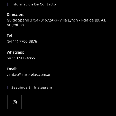
Informacion De Contacto
Direccion:
Guido Spano 3754 (B1672ARF) Villa Lynch - Pcia de Bs. As.
Argentina
Tel
(54 11) 7700-3876
Whatsapp
54 11 6900-4855
Email:
Opens
ventas@eurotelas.com.ar
in
your
Seguinos En Instagram
application
Opens