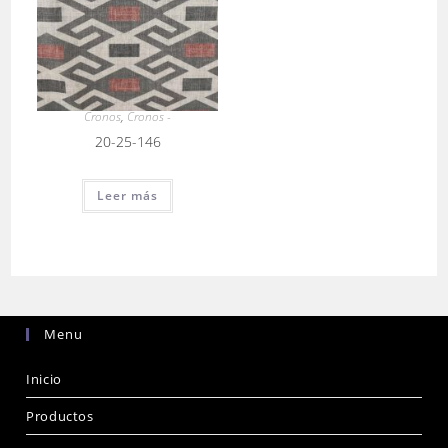
Cronos
,
Cronos -
20-25-146
Leer más
Menu
Inicio
Productos