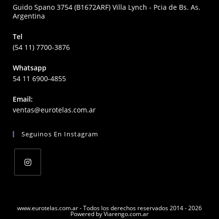
Guido Spano 3754 (B1672ARF) Villa Lynch - Pcia de Bs. As.
Argentina
Tel
(54 11) 7700-3876
Whatsapp
54 11 6900-4855
Email:
Opens
ventas@eurotelas.com.ar
in
your
Seguinos En Instagram
application
Opens
in
a
www.eurotelas.com.ar - Todos los derechos reservados 2014 - 2026
Powered by Viarengo.com.ar