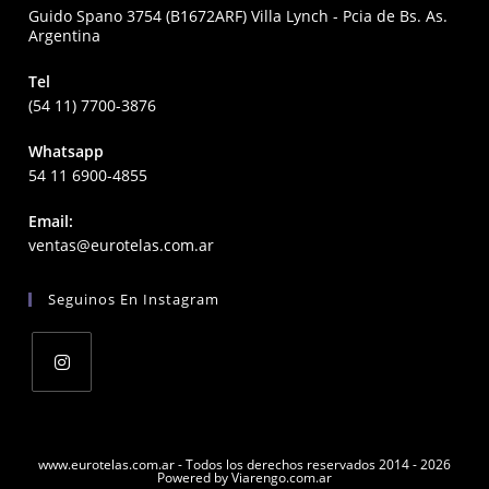
Guido Spano 3754 (B1672ARF) Villa Lynch - Pcia de Bs. As.
Argentina
Tel
(54 11) 7700-3876
Whatsapp
54 11 6900-4855
Email:
Opens
ventas@eurotelas.com.ar
in
your
Seguinos En Instagram
application
Opens
in
a
www.eurotelas.com.ar - Todos los derechos reservados 2014 - 2026
Powered by Viarengo.com.ar