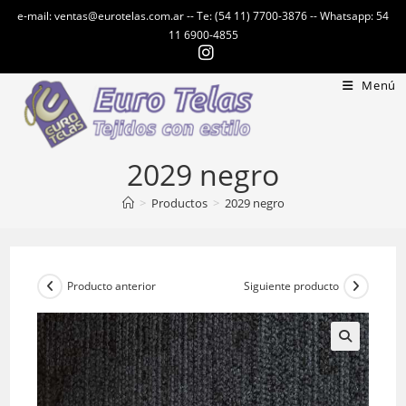
Ir
e-mail: ventas@eurotelas.com.ar -- Te: (54 11) 7700-3876 -- Whatsapp: 54
al
11 6900-4855
contenido
Menú
2029 negro
>
Productos
>
2029 negro
Producto anterior
Siguiente producto