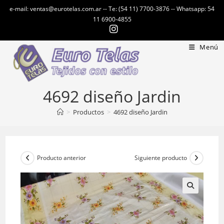
Ir
e-mail: ventas@eurotelas.com.ar -- Te: (54 11) 7700-3876 -- Whatsapp: 54
al
11 6900-4855
contenido
Menú
4692 diseño Jardin
>
Productos
>
4692 diseño Jardin
Producto anterior
Siguiente producto