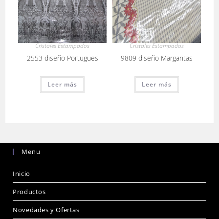
Cristales Estampados
Cristales Estampados
2553 diseño Portugues
9809 diseño Margaritas
Leer más
Leer más
Menu
Inicio
Productos
Novedades y Ofertas