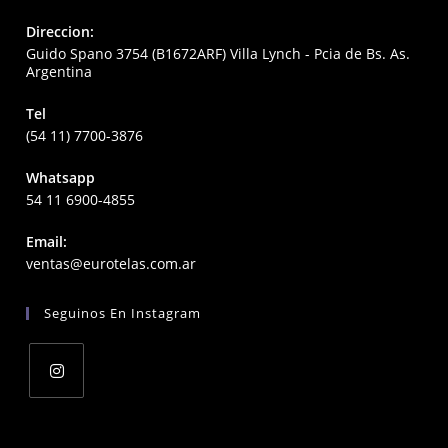
Direccion:
Guido Spano 3754 (B1672ARF) Villa Lynch - Pcia de Bs. As.
Argentina
Tel
(54 11) 7700-3876
Whatsapp
54 11 6900-4855
Email:
Opens
ventas@eurotelas.com.ar
in
your
Seguinos En Instagram
application
Opens
in