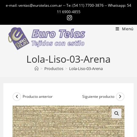
Ir
e-mail: ventas@eurotelas.com.ar -- Te: (54 11) 7700-3876 -- Whatsapp: 54
al
11 6900-4855
contenido
Menú
Lola-Liso-03-Arena
>
Productos
>
Lola-Liso-03-Arena
Producto anterior
Siguiente producto