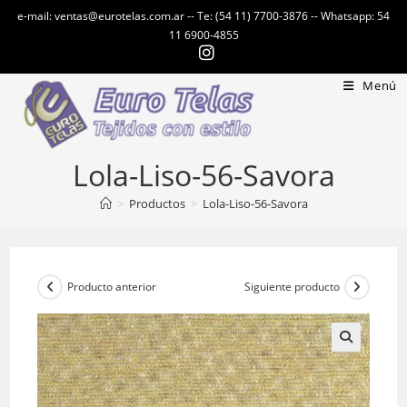
Ir
e-mail: ventas@eurotelas.com.ar -- Te: (54 11) 7700-3876 -- Whatsapp: 54
al
11 6900-4855
contenido
Menú
Lola-Liso-56-Savora
>
Productos
>
Lola-Liso-56-Savora
Producto anterior
Siguiente producto