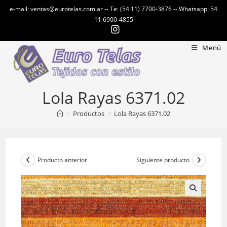
Ir
e-mail: ventas@eurotelas.com.ar -- Te: (54 11) 7700-3876 -- Whatsapp: 54
al
11 6900-4855
contenido
Menú
Lola Rayas 6371.02
>
Productos
>
Lola Rayas 6371.02
Producto anterior
Siguiente producto