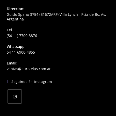
Direccion:
Guido Spano 3754 (B1672ARF) Villa Lynch - Pcia de Bs. As.
Argentina
Tel
(54 11) 7700-3876
Whatsapp
54 11 6900-4855
Email:
Opens
ventas@eurotelas.com.ar
in
your
Seguinos En Instagram
application
Opens
in