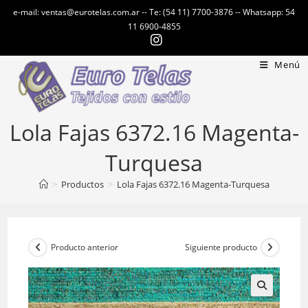
Ir
e-mail: ventas@eurotelas.com.ar -- Te: (54 11) 7700-3876 -- Whatsapp: 54
al
11 6900-4855
contenido
Menú
Lola Fajas 6372.16 Magenta-
Turquesa
>
Productos
>
Lola Fajas 6372.16 Magenta-Turquesa
Producto anterior
Siguiente producto