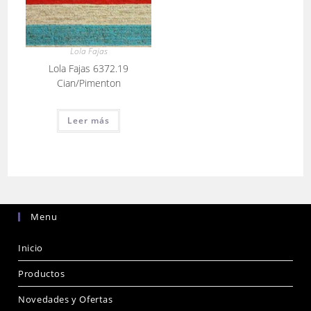
Lola Fajas
Lola Fajas 6372.19
Cian/Pimenton
Leer más
Menu
Inicio
Productos
Novedades y Ofertas