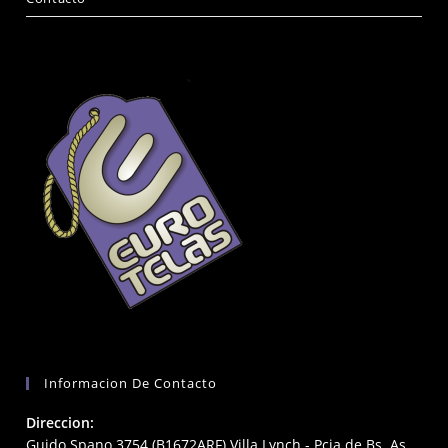
Informacion De Contacto
Direccion:
Guido Spano 3754 (B1672ARF) Villa Lynch - Pcia de Bs. As.