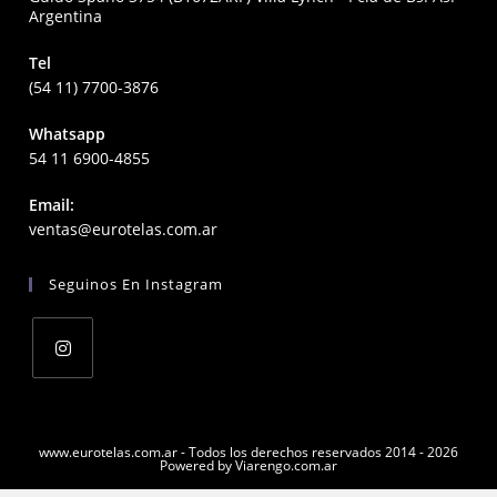
Argentina
Tel
(54 11) 7700-3876
Whatsapp
54 11 6900-4855
Email:
Opens
ventas@eurotelas.com.ar
in
your
Seguinos En Instagram
application
Opens
in
a
www.eurotelas.com.ar - Todos los derechos reservados 2014 - 2026
Powered by Viarengo.com.ar
new