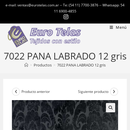
Ir
e-mail: ventas@eurotelas.com.ar -- Te: (54 11) 7700-3876 -- Whatsapp: 54
al
11 6900-4855
contenido
Menú
7022 PANA LABRADO 12 gris
>
Productos
>
7022 PANA LABRADO 12 gris
Producto anterior
Siguiente producto