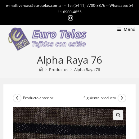
Ir
e-mail: ventas@eurotelas.com.ar -- Te: (54 11) 7700-3876 -- Whatsapp: 54
al
11 6900-4855
contenido
Menú
Alpha Raya 76
>
Productos
>
Alpha Raya 76
Producto anterior
Siguiente producto