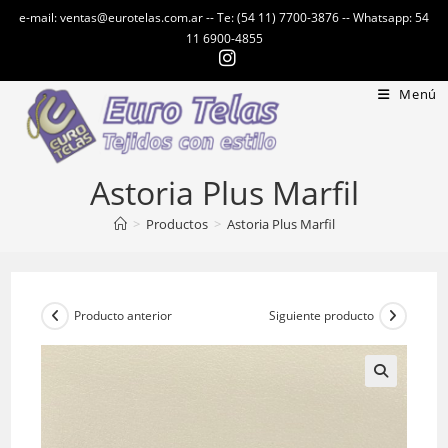
Ir
e-mail: ventas@eurotelas.com.ar -- Te: (54 11) 7700-3876 -- Whatsapp: 54
al
11 6900-4855
contenido
Menú
Astoria Plus Marfil
>
Productos
>
Astoria Plus Marfil
Producto anterior
Siguiente producto