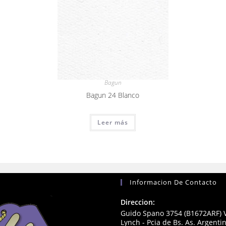
Bagun
Bagun 24 Blanco
Leer más
Informacion De Contacto
Direccion:
Guido Spano 3754 (B1672ARF) V
Lynch - Pcia de Bs. As. Argenti