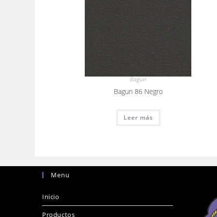
Bagun
Bagun 86 Negro
Leer más
Menu
Inicio
Productos