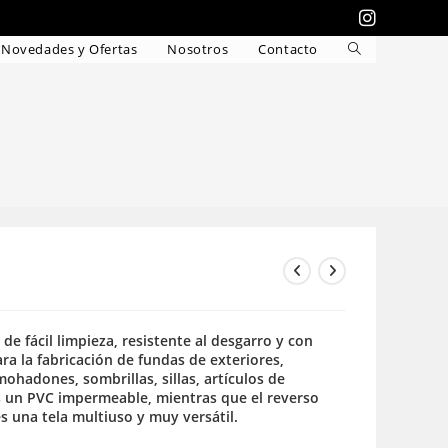
Novedades y Ofertas
Nosotros
Contacto
Alternar
búsqueda
de
la
web
de fácil limpieza, resistente al desgarro y con
ara la fabricación de fundas de exteriores,
mohadones, sombrillas, sillas, artículos de
es un PVC impermeable, mientras que el reverso
es una tela multiuso y muy versátil.