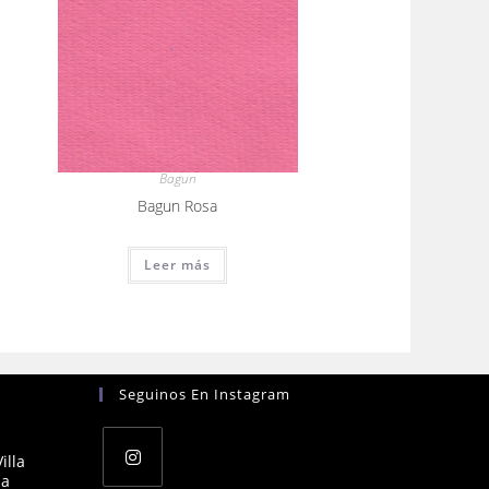
Bagun
Bagun Rosa
Leer más
Seguinos En Instagram
illa
na