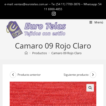
Ir
e-mail: ventas@eurotelas.com.ar -- Te: (54 11) 7700-3876 -- Whatsapp: 54
al
11 6900-4855
contenido
Menú
Camaro 09 Rojo Claro
>
Productos
>
Camaro 09 Rojo Claro
Producto anterior
Siguiente producto