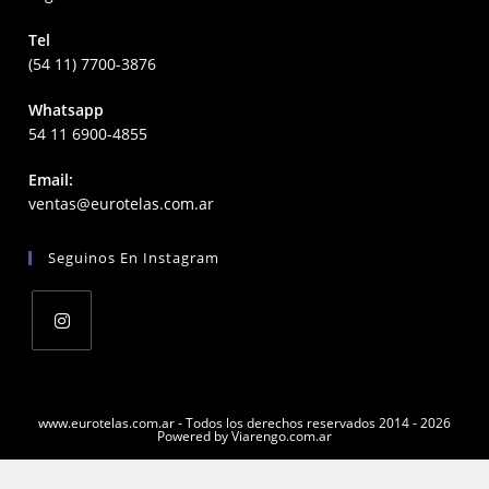
Tel
(54 11) 7700-3876
Whatsapp
54 11 6900-4855
Email:
Opens
ventas@eurotelas.com.ar
in
your
Seguinos En Instagram
application
Opens
in
a
www.eurotelas.com.ar - Todos los derechos reservados 2014 - 2026
Powered by Viarengo.com.ar
new
tab