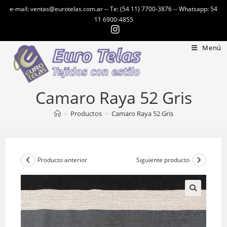
Ir
e-mail: ventas@eurotelas.com.ar -- Te: (54 11) 7700-3876 -- Whatsapp: 54
al
11 6900-4855
contenido
Menú
Camaro Raya 52 Gris
>
Productos
>
Camaro Raya 52 Gris
Producto anterior
Siguiente producto