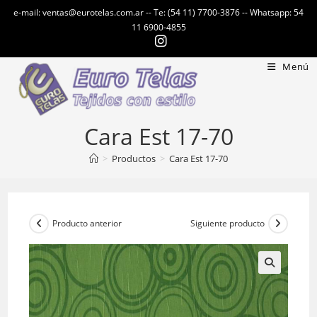
Ir
e-mail: ventas@eurotelas.com.ar -- Te: (54 11) 7700-3876 -- Whatsapp: 54
al
11 6900-4855
contenido
Menú
Cara Est 17-70
>
Productos
>
Cara Est 17-70
Producto anterior
Siguiente producto