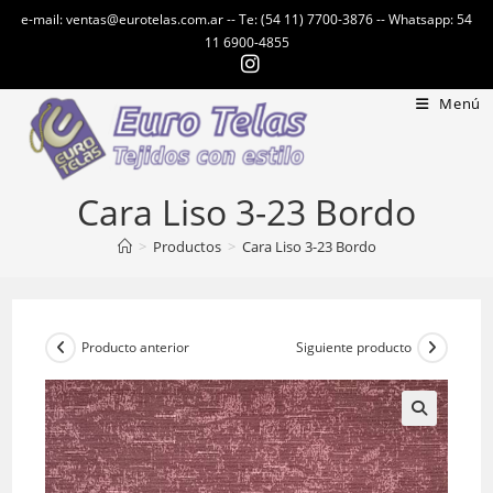
Ir
e-mail: ventas@eurotelas.com.ar -- Te: (54 11) 7700-3876 -- Whatsapp: 54
al
11 6900-4855
contenido
Menú
Cara Liso 3-23 Bordo
>
Productos
>
Cara Liso 3-23 Bordo
Producto anterior
Siguiente producto