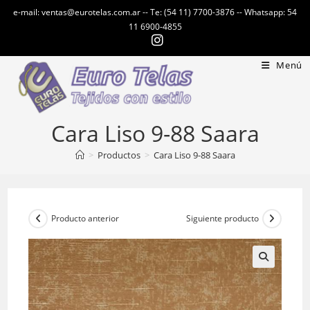
Ir
e-mail: ventas@eurotelas.com.ar -- Te: (54 11) 7700-3876 -- Whatsapp: 54
al
11 6900-4855
contenido
Menú
Cara Liso 9-88 Saara
>
Productos
>
Cara Liso 9-88 Saara
Producto anterior
Siguiente producto