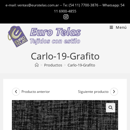
Ir
e-mail: ventas@eurotelas.com.ar -- Te: (54 11) 7700-3876 -- Whatsapp: 54
al
11 6900-4855
contenido
Menú
Carlo-19-Grafito
>
Productos
>
Carlo-19-Grafito
Producto anterior
Siguiente producto