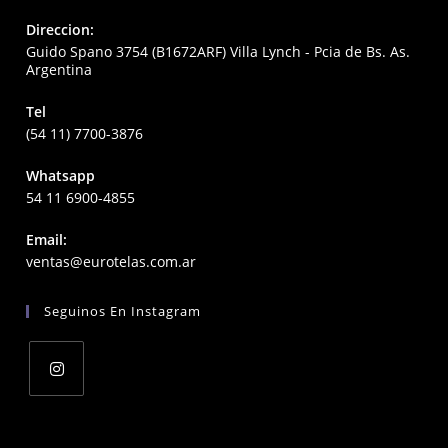
Direccion:
Guido Spano 3754 (B1672ARF) Villa Lynch - Pcia de Bs. As.
Argentina
Tel
(54 11) 7700-3876
Whatsapp
54 11 6900-4855
Email:
Opens
ventas@eurotelas.com.ar
in
your
Seguinos En Instagram
application
Opens
in