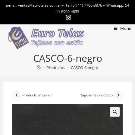
Ir
e-mail: ventas@eurotelas.com.ar -- Te: (54 11) 7700-3876 -- Whatsapp: 54
al
11 6900-4855
contenido
Menú
CASCO-6-negro
>
Productos
>
CASCO-6-negro
Producto anterior
Siguiente producto