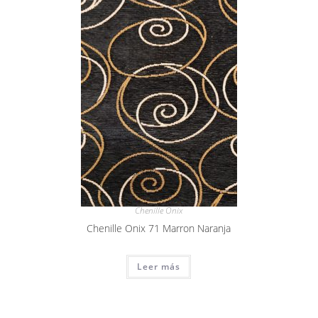
Chenille Onix
Chenille Onix 71 Marron Naranja
Leer más