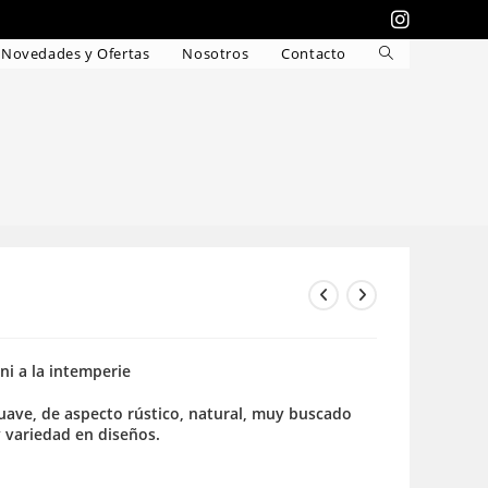
Novedades y Ofertas
Nosotros
Contacto
Alternar
búsqueda
de
la
web
 ni a la intemperie
 suave, de aspecto rústico, natural, muy buscado
y variedad en diseños.