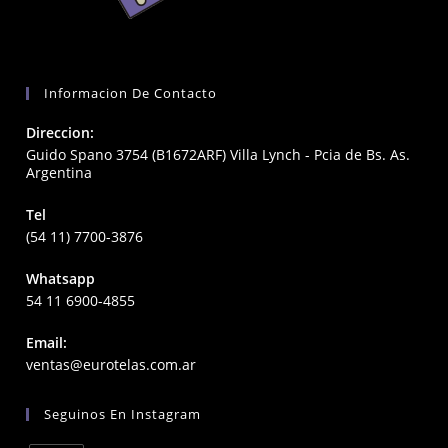
Informacion De Contacto
Direccion:
Guido Spano 3754 (B1672ARF) Villa Lynch - Pcia de Bs. As.
Argentina
Tel
(54 11) 7700-3876
Whatsapp
54 11 6900-4855
Email:
Opens
ventas@eurotelas.com.ar
in
your
Seguinos En Instagram
application