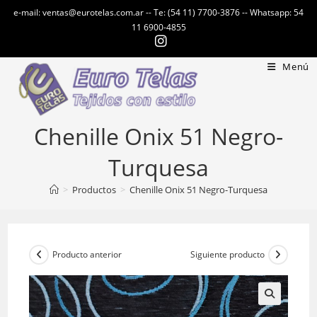
Ir
e-mail: ventas@eurotelas.com.ar -- Te: (54 11) 7700-3876 -- Whatsapp: 54
al
11 6900-4855
contenido
Menú
Chenille Onix 51 Negro-
Turquesa
>
Productos
>
Chenille Onix 51 Negro-Turquesa
Producto anterior
Siguiente producto