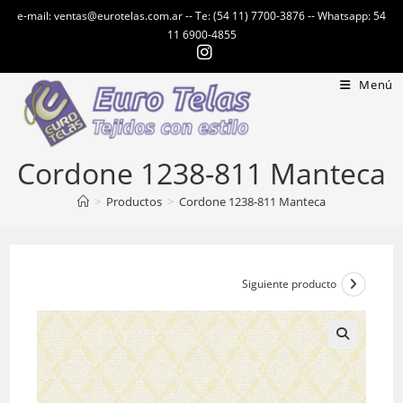
Ir
e-mail: ventas@eurotelas.com.ar -- Te: (54 11) 7700-3876 -- Whatsapp: 54
al
11 6900-4855
contenido
Menú
Cordone 1238-811 Manteca
>
Productos
>
Cordone 1238-811 Manteca
Siguiente producto