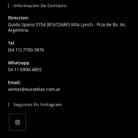
Informacion De Contacto
Direccion:
Guido Spano 3754 (B1672ARF) Villa Lynch - Pcia de Bs. As.
Argentina
Tel
(54 11) 7700-3876
Whatsapp
54 11 6900-4855
Email:
Opens
ventas@eurotelas.com.ar
in
your
Seguinos En Instagram
application
Opens