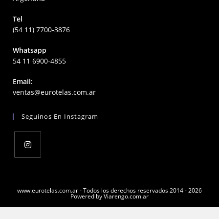
Tel
(54 11) 7700-3876
Whatsapp
54 11 6900-4855
Email:
Opens
ventas@eurotelas.com.ar
in
your
Seguinos En Instagram
application
Opens
in
a
www.eurotelas.com.ar - Todos los derechos reservados 2014 - 2026
Powered by Viarengo.com.ar
new
tab