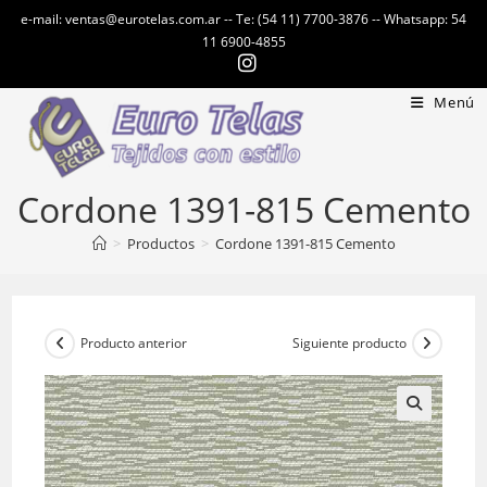
Ir
e-mail: ventas@eurotelas.com.ar -- Te: (54 11) 7700-3876 -- Whatsapp: 54
al
11 6900-4855
contenido
Menú
Cordone 1391-815 Cemento
>
Productos
>
Cordone 1391-815 Cemento
Producto anterior
Siguiente producto