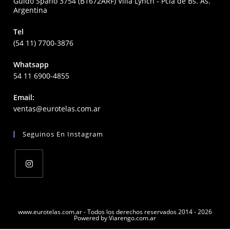
Guido Spano 3754 (B1672ARF) Villa Lynch - Pcia de Bs. As.
Argentina
Tel
(54 11) 7700-3876
Whatsapp
54 11 6900-4855
Email:
Opens
ventas@eurotelas.com.ar
in
your
Seguinos En Instagram
application
Opens
in
a
www.eurotelas.com.ar - Todos los derechos reservados 2014 - 2026
Powered by Viarengo.com.ar
new