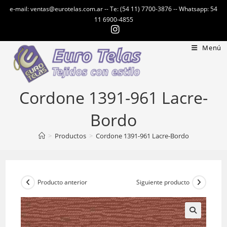
Ir
e-mail: ventas@eurotelas.com.ar -- Te: (54 11) 7700-3876 -- Whatsapp: 54
al
11 6900-4855
contenido
Menú
Cordone 1391-961 Lacre-
Bordo
>
Productos
>
Cordone 1391-961 Lacre-Bordo
Producto anterior
Siguiente producto