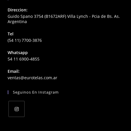
Direccion:
Guido Spano 3754 (B1672ARF) Villa Lynch - Pcia de Bs. As.
Argentina
Tel
(54 11) 7700-3876
Whatsapp
54 11 6900-4855
Email:
Opens
ventas@eurotelas.com.ar
in
your
Seguinos En Instagram
application
Opens
in