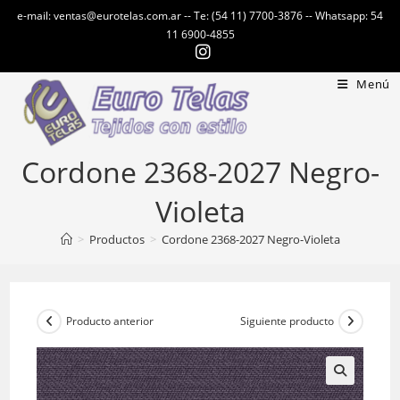
Ir
e-mail: ventas@eurotelas.com.ar -- Te: (54 11) 7700-3876 -- Whatsapp: 54
al
11 6900-4855
contenido
Menú
Cordone 2368-2027 Negro-
Violeta
>
Productos
>
Cordone 2368-2027 Negro-Violeta
Producto anterior
Siguiente producto