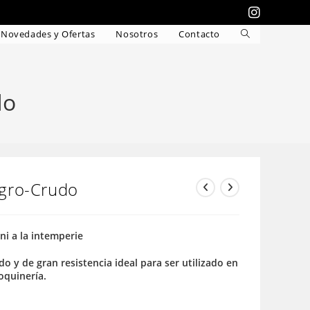
Novedades y Ofertas
Nosotros
Contacto
Alternar
búsqueda
de
la
do
web
gro-Crudo
 ni a la intemperie
do y de gran resistencia ideal para ser utilizado en
roquinería.