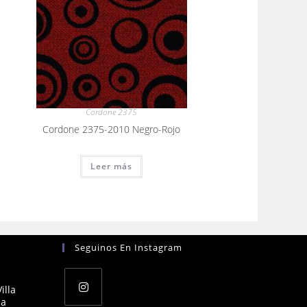
Cordone 2375
Cordone 2375-2010 Negro-Rojo
Leer más
Seguinos En Instagram
illa
na