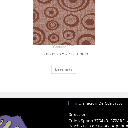
Cordone 2375
Cordone 2375-1901 Bordo
Leer más
Informacion De Contacto
Direccion:
Guido Spano 3754 (B1672ARF) V
Lynch - Pcia de Bs. As. Argenti