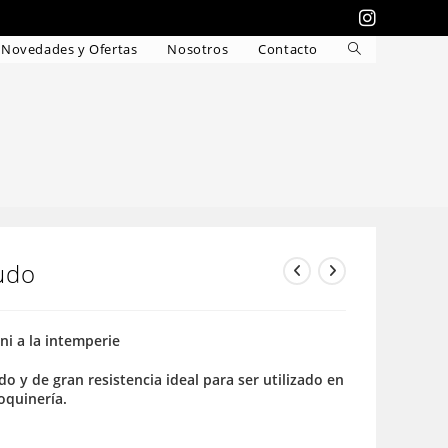
Novedades y Ofertas
Nosotros
Contacto
Alternar
búsqueda
de
la
web
udo
 ni a la intemperie
do y de gran resistencia ideal para ser utilizado en
roquinería.