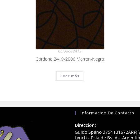
Cordone 2419
Cordone 2419-2006 Marron-Negro
Leer más
Informacion De Contacto
Direccion:
Guido Spano 3754 (B1672ARF) V
Lynch - Pcia de Bs. As. Argenti