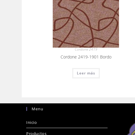
Cordone 2419
Cordone 2419-1901 Bordo
Leer más
Menu
Inicio
Productos