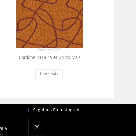
Cordone 2419
Cordone 2419-1904 Bordo-Maiz
Leer más
Seguinos En Instagram
illa
na