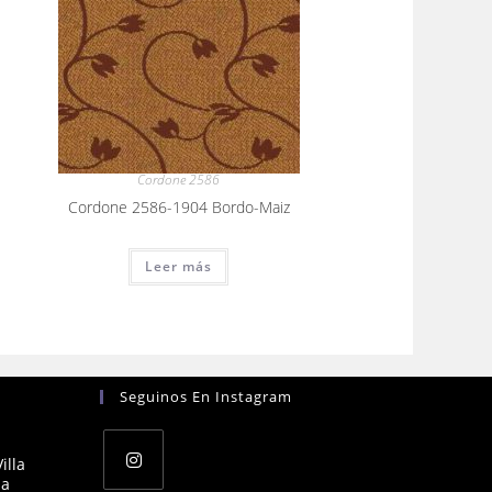
Cordone 2586
Cordone 2586-1904 Bordo-Maiz
Leer más
Seguinos En Instagram
illa
na