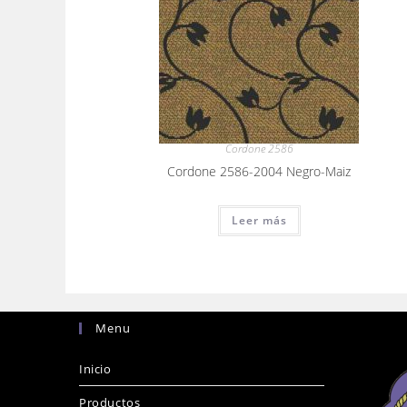
Cordone 2586
Cordone 2586-2004 Negro-Maiz
Leer más
Menu
Inicio
Productos