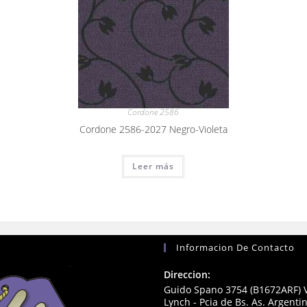
Cordone 2586
Cordone 2586-2027 Negro-Violeta
Leer más
Informacion De Contacto
Direccion:
Guido Spano 3754 (B1672ARF) V
Lynch - Pcia de Bs. As. Argenti