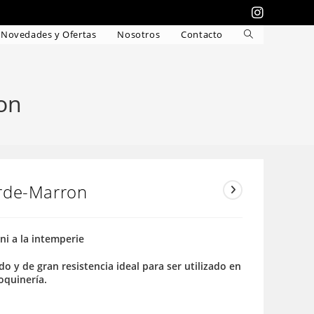
Novedades y Ofertas
Nosotros
Contacto
Alternar
búsqueda
de
la
on
web
rde-Marron
 ni a la intemperie
do y de gran resistencia ideal para ser utilizado en
roquinería.