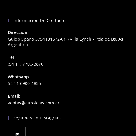
Informacion De Contacto
Direccion:
Guido Spano 3754 (B1672ARF) Villa Lynch - Pcia de Bs. As.
Argentina
Tel
(54 11) 7700-3876
Whatsapp
54 11 6900-4855
Email:
Opens
ventas@eurotelas.com.ar
in
your
Seguinos En Instagram
application