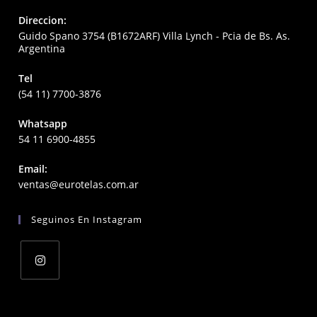
Direccion:
Guido Spano 3754 (B1672ARF) Villa Lynch - Pcia de Bs. As.
Argentina
Tel
(54 11) 7700-3876
Whatsapp
54 11 6900-4855
Email:
Opens
ventas@eurotelas.com.ar
in
your
Seguinos En Instagram
application
Opens
in