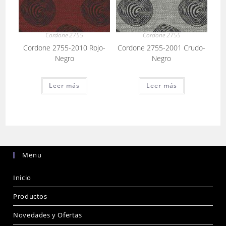
Cordone 2755
Cordone 2755
Cordone 2755-2010 Rojo-
Cordone 2755-2001 Crudo-
Negro
Negro
Leer más
Leer más
Menu
Inicio
Productos
Novedades y Ofertas