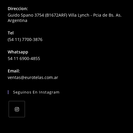
Direccion:
Guido Spano 3754 (B1672ARF) Villa Lynch - Pcia de Bs. As.
Argentina
Tel
(54 11) 7700-3876
Whatsapp
54 11 6900-4855
Email:
Opens
ventas@eurotelas.com.ar
in
your
Seguinos En Instagram
application
Opens
in