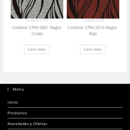
Cordone 2794
Cordone 2794
Cordone 2794-2001 Negro-
Cordone 2794-2010 Negro-
Crudo
Rojo
Leer más
Leer más
Menu
Inicio
Productos
Novedades y Ofertas