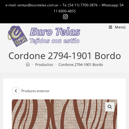
Ir
e-mail: ventas@eurotelas.com.ar -- Te: (54 11) 7700-3876 -- Whatsapp: 54
al
11 6900-4855
contenido
Menú
Cordone 2794-1901 Bordo
>
Productos
>
Cordone 2794-1901 Bordo
Producto anterior