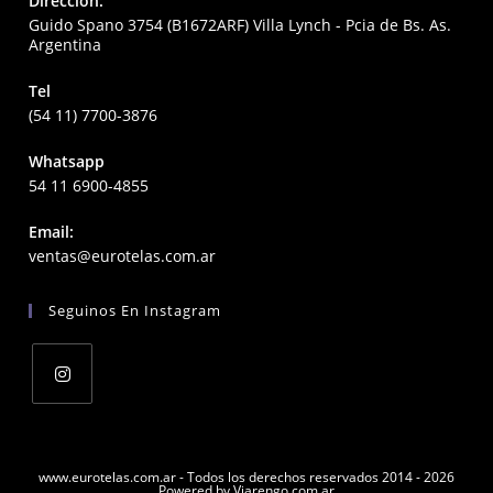
Direccion:
Guido Spano 3754 (B1672ARF) Villa Lynch - Pcia de Bs. As.
Argentina
Tel
(54 11) 7700-3876
Whatsapp
54 11 6900-4855
Email:
Opens
ventas@eurotelas.com.ar
in
your
Seguinos En Instagram
application
Opens
in
a
www.eurotelas.com.ar - Todos los derechos reservados 2014 - 2026
Powered by Viarengo.com.ar