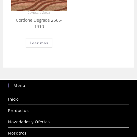
Cordone 2565
Cordone Degrade 2565-
1910
Leer más
Menu
Inicio
Productos
Novedades y Ofertas
Nosotros