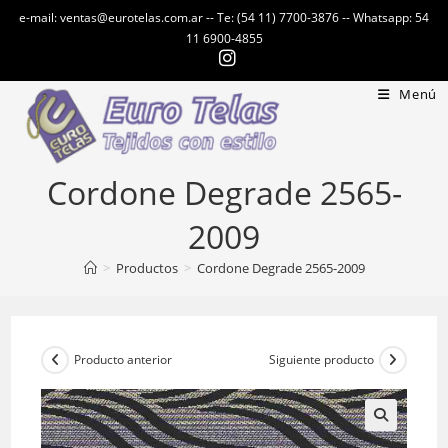
Ir
e-mail: ventas@eurotelas.com.ar -- Te: (54 11) 7700-3876 -- Whatsapp: 54
al
11 6900-4855
contenido
Menú
Cordone Degrade 2565-
2009
>
Productos
>
Cordone Degrade 2565-2009
Producto anterior
Siguiente producto