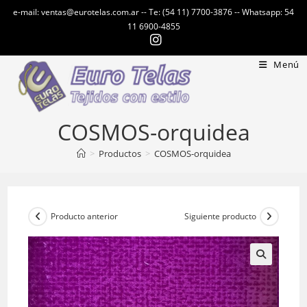
Ir
e-mail: ventas@eurotelas.com.ar -- Te: (54 11) 7700-3876 -- Whatsapp: 54
al
11 6900-4855
contenido
Menú
COSMOS-orquidea
>
Productos
>
COSMOS-orquidea
Producto anterior
Siguiente producto