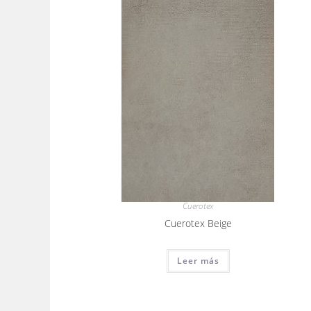
Cuerotex
Cuerotex Beige
Leer más