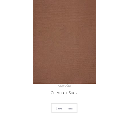
Cuerotex
Cuerotex Suela
Leer más