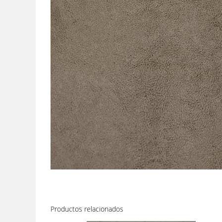
Productos relacionados