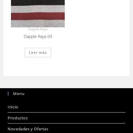
Dapple Raya
Dapple Raya 09
Leer más
Menu
Inicio
Productos
Novedades y Ofertas