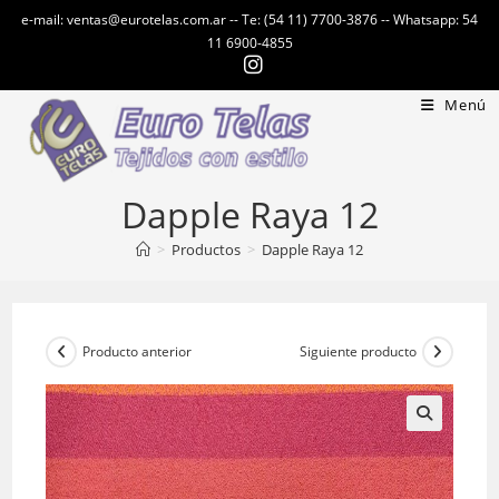
Ir
e-mail: ventas@eurotelas.com.ar -- Te: (54 11) 7700-3876 -- Whatsapp: 54
al
11 6900-4855
contenido
Menú
Dapple Raya 12
>
Productos
>
Dapple Raya 12
Producto anterior
Siguiente producto