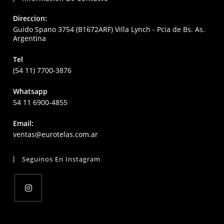
Direccion:
Guido Spano 3754 (B1672ARF) Villa Lynch - Pcia de Bs. As.
Argentina
Tel
(54 11) 7700-3876
Whatsapp
54 11 6900-4855
Email:
Opens
ventas@eurotelas.com.ar
in
your
Seguinos En Instagram
application
Opens
in