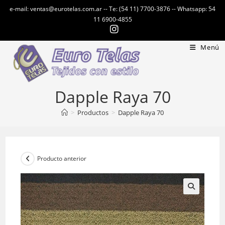
Ir
e-mail: ventas@eurotelas.com.ar -- Te: (54 11) 7700-3876 -- Whatsapp: 54
al
11 6900-4855
contenido
Menú
Dapple Raya 70
>
Productos
>
Dapple Raya 70
Producto anterior