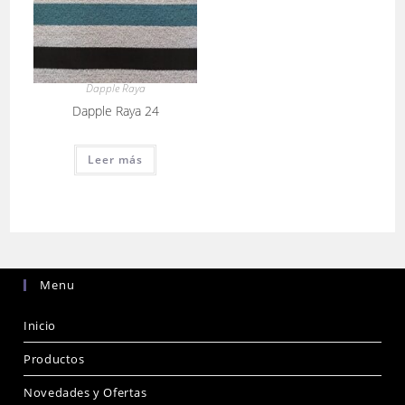
Dapple Raya
Dapple Raya 24
Leer más
Menu
Inicio
Productos
Novedades y Ofertas