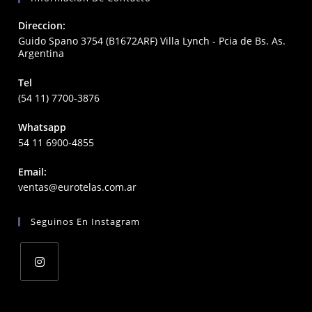
Direccion:
Guido Spano 3754 (B1672ARF) Villa Lynch - Pcia de Bs. As.
Argentina
Tel
(54 11) 7700-3876
Whatsapp
54 11 6900-4855
Email:
Opens
ventas@eurotelas.com.ar
in
your
Seguinos En Instagram
application
Opens
in