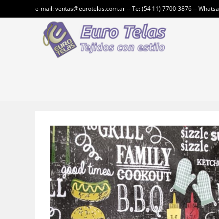
Ir
e-mail: ventas@eurotelas.com.ar -- Te: (54 11) 7700-3876 -- Whats
al
contenido