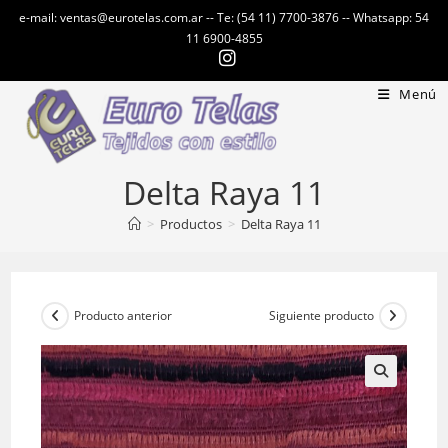
Ir
e-mail: ventas@eurotelas.com.ar -- Te: (54 11) 7700-3876 -- Whatsapp: 54
al
11 6900-4855
contenido
Menú
Delta Raya 11
>
Productos
>
Delta Raya 11
Producto anterior
Siguiente producto