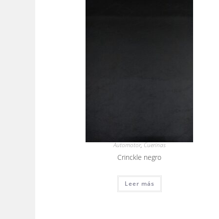
Automotor
,
Cuerinas
Crinckle negro
Leer más