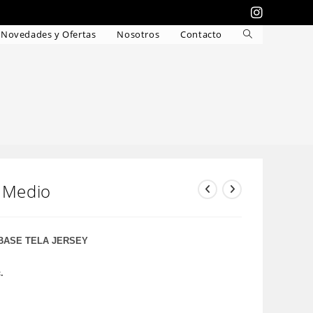
Novedades y Ofertas
Nosotros
Contacto
Alternar
búsqueda
de
la
o
web
s Medio
BASE TELA JERSEY
.