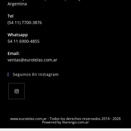
Argentina
Tel
(54 11) 7700-3876
Whatsapp
54 11 6900-4855
Email:
Opens
ventas@eurotelas.com.ar
in
your
Seguinos En Instagram
application
Opens
in
a
www.eurotelas.com.ar - Todos los derechos reservados 2014 - 2026
Powered by Viarengo.com.ar
new