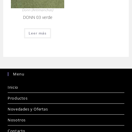
Donn (Antimanchas)
DONN 03 verde
Leer más
Menu
Inicio
Productos
Novedades y Ofertas
Nosotros
Contacto