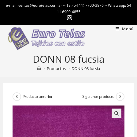
Ir
e-mail: ventas@eurotelas.com.ar -- Te: (54 11) 7700-3876 -- Whatsapp: 54
al
11 6900-4855
contenido
Menú
DONN 08 fucsia
>
Productos
>
DONN 08 fucsia
Producto anterior
Siguiente producto