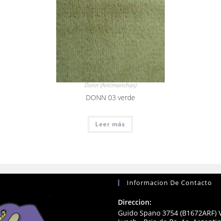
Donn (Antimanchas)
DONN 03 verde
Leer más
Informacion De Contacto
Direccion:
Guido Spano 3754 (B1672ARF) V