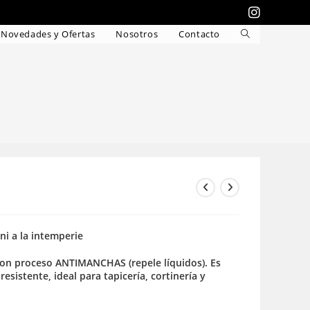
Novedades y Ofertas
Nosotros
Contacto
Alternar
búsqueda
de
la
web
 ni a la intemperie
 con proceso ANTIMANCHAS (repele líquidos). Es
resistente, ideal para tapicería, cortinería y