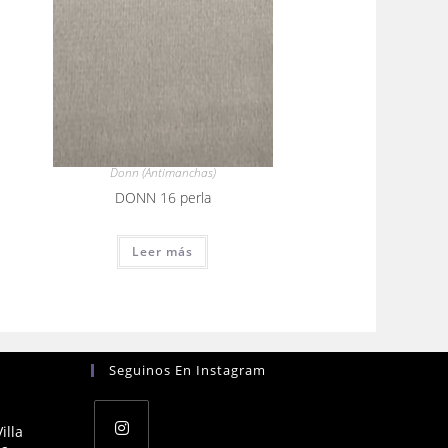
Donn (Antimanchas)
DONN 16 perla
Leer más
Seguinos En Instagram
illa