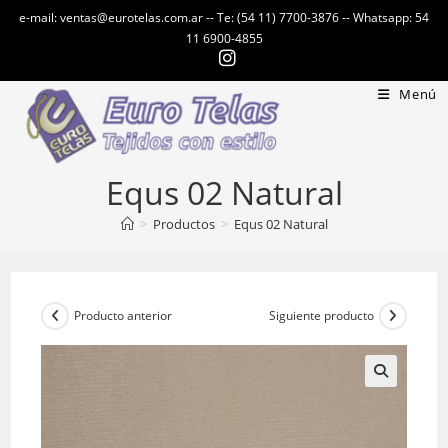
Ir
e-mail: ventas@eurotelas.com.ar -- Te: (54 11) 7700-3876 -- Whatsapp: 54
al
11 6900-4855
contenido
Menú
Equs 02 Natural
>
Productos
>
Equs 02 Natural
Producto anterior
Siguiente producto