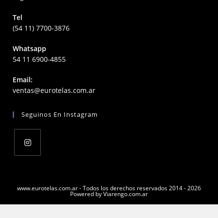
Tel
(54 11) 7700-3876
Whatsapp
54 11 6900-4855
Email:
Opens
ventas@eurotelas.com.ar
in
your
Seguinos En Instagram
application
Opens
in
a
www.eurotelas.com.ar - Todos los derechos reservados 2014 - 2026
Powered by Viarengo.com.ar
new
tab